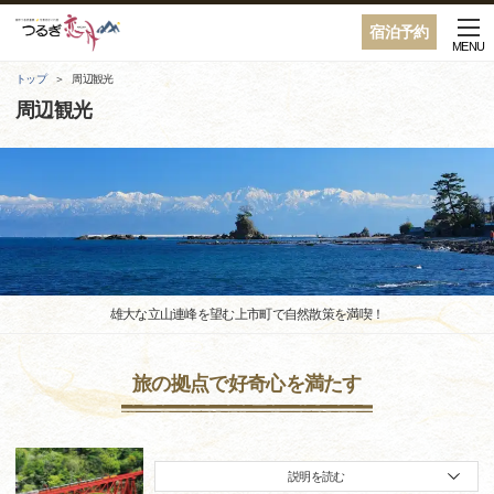
宿泊予約
MENU
トップ
周辺観光
周辺観光
雄大な立山連峰を望む上市町で自然散策を満喫！
旅の拠点で好奇心を満たす
説明を読む