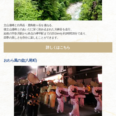
立山連峰と白馬岳・鹿島槍ヶ岳を連ねる、
後立山連峰とのあいだに深く刻み込まれた大峡谷を走行。
始発の宇奈月駅から終点の欅平駅までの20.1kmを約1時間20分で走り、
四季の美しさを存分に楽しむことができます。
詳しくはこちら
おわら風の盆(八尾町)