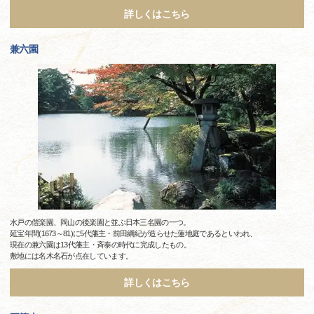
詳しくはこちら
兼六園
水戸の偕楽園、岡山の後楽園と並ぶ日本三名園の一つ。
延宝年間(1673～81)に5代藩主・前田綱紀が造らせた蓮地庭であるといわれ、
現在の兼六園は13代藩主・斉泰の時代に完成したもの。
敷地には名木名石が点在しています。
詳しくはこちら