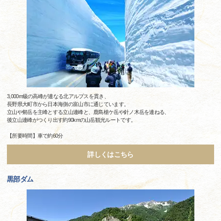
3,000m級の高峰が連なる北アルプスを貫き、
長野県大町市から日本海側の富山市に通じています。
立山や剱岳を主峰とする立山連峰と、鹿島槍ケ岳や針ノ木岳を連ねる、
後立山連峰がつくり出す約90kmの山岳観光ルートです。
【所要時間】車で約60分
詳しくはこちら
黒部ダム