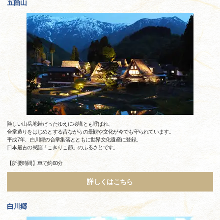
五箇山
険しい山岳地帯だったゆえに秘境とも呼ばれ、
合掌造りをはじめとする昔ながらの景観や文化が今でも守られています。
平成7年、白川郷の合掌集落とともに世界文化遺産に登録。
日本最古の民謡「こきりこ節」のふるさとです。
【所要時間】車で約60分
詳しくはこちら
白川郷