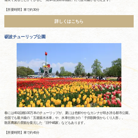
【所要時間】車で約30分
詳しくはこちら
砺波チューリップ公園
春には450品種100万本のチューリップが、夏には色鮮やかなカンナが咲き誇る都市公園。
全国でも最大級の「五連揚水水車」や、水車仕掛けの「子供歌舞伎からくり人形」、
散居農家の景観を復元した「旧中嶋家」などもあります。
【所要時間】車で約45分