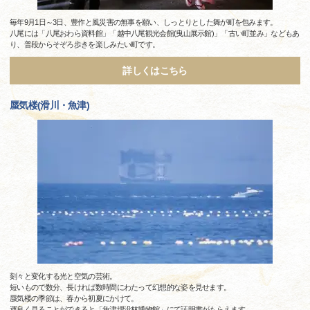
毎年9月1日～3日、豊作と風災害の無事を願い、しっとりとした舞が町を包みます。
八尾には「八尾おわら資料館」「越中八尾観光会館(曳山展示館)」「古い町並み」などもあ
り、普段からそぞろ歩きを楽しみたい町です。
詳しくはこちら
蜃気楼(滑川・魚津)
刻々と変化する光と空気の芸術。
短いもので数分、長ければ数時間にわたって幻想的な姿を見せます。
蜃気楼の季節は、春から初夏にかけて。
運良く見ることができると「魚津埋没林博物館」にて証明書がもらえます。