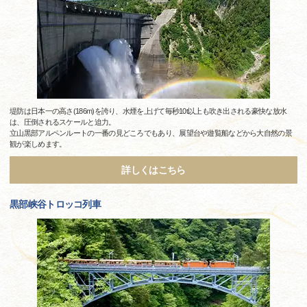
堤防は日本一の高さ(186m)を誇り、水煙を上げて毎秒10t以上も吹き出される豪快な放水
は、圧倒されるスケールと迫力。
立山黒部アルペンルートの一番の見どころでもあり、展望台や遊覧船などから大自然の景
観が楽しめます。
詳しくはこちら
黒部峡谷トロッコ列車