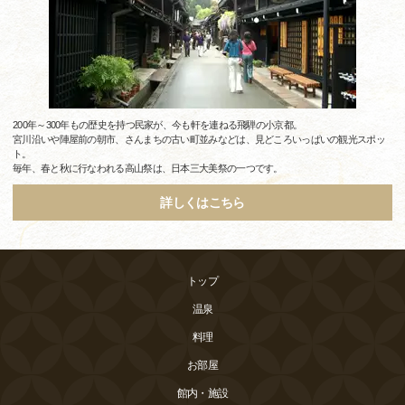
200年～300年もの歴史を持つ民家が、今も軒を連ねる飛騨の小京都。
宮川沿いや陣屋前の朝市、さんまちの古い町並みなどは、見どころいっぱいの観光スポッ
ト。
毎年、春と秋に行なわれる高山祭は、日本三大美祭の一つです。
詳しくはこちら
トップ
温泉
料理
お部屋
館内・施設