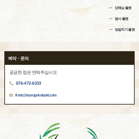
단체님 플랜
법사 플랜
당일치기 플랜
예약・문의
궁금한 점은 연락주십시오.
076-472-6333
front@tsurugi-koizuki.com