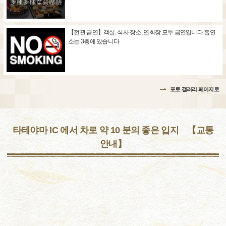
【전관 금연】객실, 식사 장소, 연회장 모두 금연입니다.흡연
소는 3층에 있습니다
포토 갤러리 페이지로
타테야마 IC 에서 차로 약 10 분의 좋은 입지 【교통
안내】