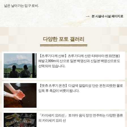
넓은 날아가는 입구 로비.
본 시설내·시설 페이지로
다양한 포토 갤러리
【츠루기다케 산뷰】츠루기다케 산은 타테야마 렌포(연봉)
해발 2,999m의 산으로 일본 백명산과 신일본 백명산으로도
선택되어 있습니다.
【엣츄 츠루기 온천】다갈색 알칼리성 단순 온천.따뜻한 물로
입욕 후 촉감이 버릇이됩니다.
「카이세키 요리선」 토야마 음식 장인 연주하는 다양한 종류
의 카이세키 요리 선