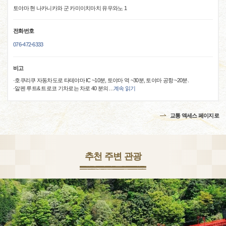
토야마 현 나카니카와 군 카미이치마치 유우와노 1
전화번호
076-472-6333
비고
·호쿠리쿠 자동차도로 타테야마 IC ~10분, 토야마 역 ~30분, 토야마 공항 ~20분.
·알펜 루트& 트로코 기차로는 차로 40 분의
…
계속 읽기
교통 액세스 페이지로
추천 주변 관광