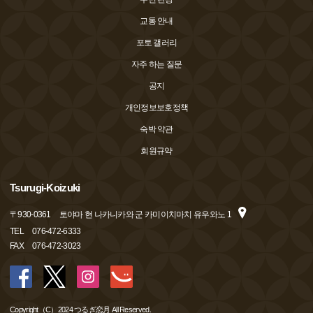
교통 안내
포토 갤러리
자주 하는 질문
공지
개인정보보호정책
숙박 약관
회원규약
Tsurugi-Koizuki
〒
930-0361
토야마 현 나카니카와 군 카미이치마치 유우와노 1
TEL
076-472-6333
FAX
076-472-3023
Copyright（C）2024 つるぎ恋月 All Reserved.