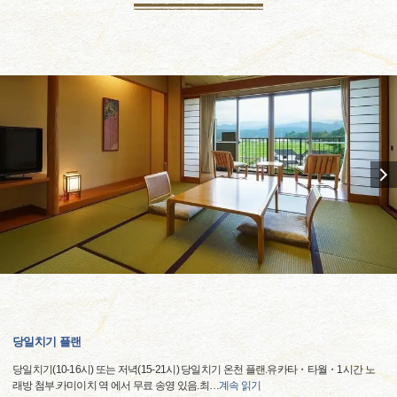
당일치기 플랜
당일치기(10-16시) 또는 저녁(15-21시) 당일치기 온천 플랜.유카타・타월・1시간 노
래방 첨부.카미이치 역 에서 무료 송영 있음.최
…
계속 읽기