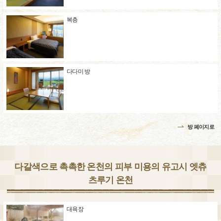
복층
다다미 방
방 페이지로
다갈색으로 촉촉한 온천의 피부 미용의 유고시 엣츄
츠루기 온천
대욕장