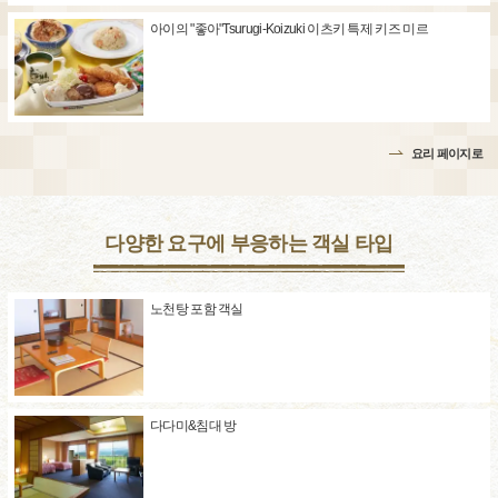
아이의 "좋아"Tsurugi-Koizuki 이츠키 특제 키즈 미르
요리 페이지로
다양한 요구에 부응하는 객실 타입
노천탕 포함 객실
다다미&침대 방