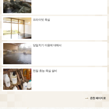
프라이빗 욕실
당일치기 이용에 대해서
천질·효능·욕실 설비
온천 페이지로