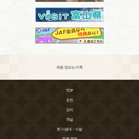
채용 정보는 이쪽
TOP
온천
요리
객실
본 시설내・시설
주변 관광