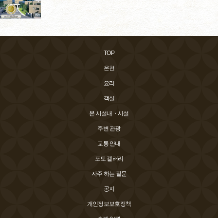
TOP
온천
요리
객실
본 시설내・시설
주변 관광
교통 안내
포토 갤러리
자주 하는 질문
공지
개인정보보호정책