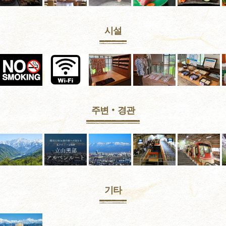
시설
주변‧경관
기타