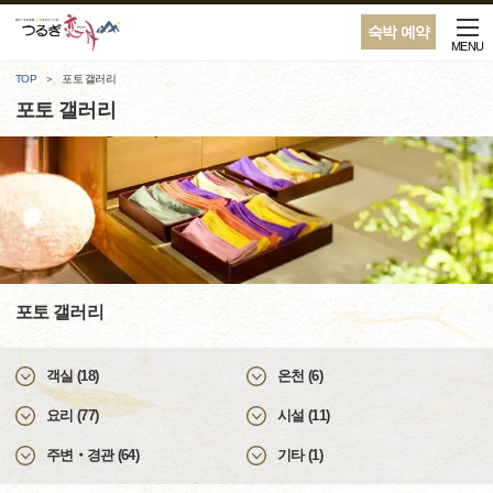
숙박 예약
MENU
TOP
포토 갤러리
포토 갤러리
포토 갤러리
객실 (18)
온천 (6)
요리 (77)
시설 (11)
주변‧경관 (64)
기타 (1)