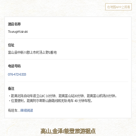
在地图APP上观看
酒店名称
Tsurugi-Koizuki
住址
富山县中新川郡上市町汤上野1番地
电话号码
076-472-6333
备注
・距离北陆自动车道立山IC 10分钟、距离富山站30分钟、距离富山机场20分钟。
・位置便利，距离阿尔卑斯山脉路线和无轨电车 40 分钟车程。
有班车
…
继续阅读
高山,金泽/能登旅游据点