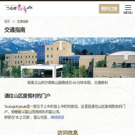
预约订房
MENU
首页
交通指南
交通指南
距离立山阿尔卑斯山脉路线仅 40 分钟车程，交通便利
通往山区度假村的门户
Tsurugi-Koizuki是一家位于上市町县上市町的旅馆，这里是通往山区度假胜地的门
户，俯瞰着以富山湾而闻名的富山湾。
即使在“水之王国”，富山也是
…
继续阅读
访问信息