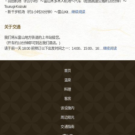
・羽田机场（约1小时）～富山木多木人机场～汽车（经由高速公路/约20分钟）～
Tsurugi-Koizuki
・新千岁机场（约1小时20分钟）～富山Kit
…
继续阅读
关于交通
我们将从富山地方铁道的上市站接您。
（开车约10分钟即可到达我们酒店。)
请于前一天 18:00 前预订以下出发时间之一：14:00、15:00、16:
…
继续阅读
首页
温泉
料理
客房
该设施内
周边观光
交通指南