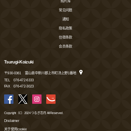
照片库
常见问题
通知
隐私政策
住宿条款
会员条款
Tsurugi-Koizuki
〒
930-0361
富山县中新川郡上市町汤上野1番地
TEL
076-472-6333
FAX
076-472-3023
Copyright（C）2024 つるぎ恋月 All Reserved.
Disclaimer
关于使用cookie